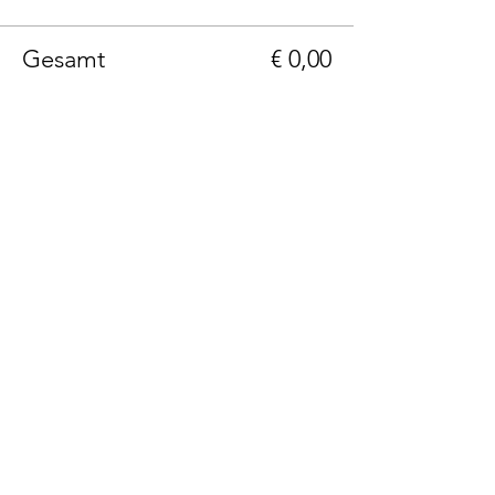
Gesamt
€ 0,00
Telefon: +43(0)664 1229399
E-Mail: info@236rooms.com
Tag us
#236rooms
236 Rooms Hotel Adults Only
Hauptstrasse 236
A-9201 Krumpendorf am Wörthersee, Kärnten