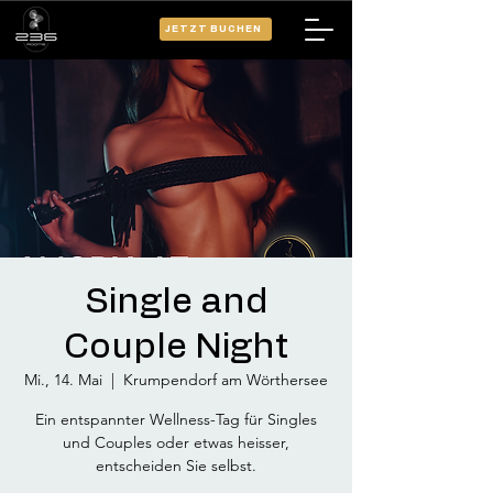
JETZT BUCHEN
Single and
Couple Night
Mi., 14. Mai
  |  
Krumpendorf am Wörthersee
Ein entspannter Wellness-Tag für Singles
und Couples oder etwas heisser,
entscheiden Sie selbst.