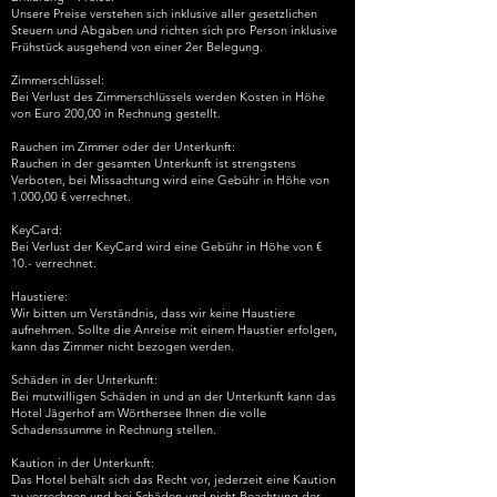
Unsere Preise verstehen sich inklusive aller gesetzlichen
Steuern und Abgaben und richten sich pro Person inklusive
Frühstück ausgehend von einer 2er Belegung.
Zimmerschlüssel:
Bei Verlust des Zimmerschlüssels werden Kosten in Höhe
von Euro 200,00 in Rechnung gestellt.
Rauchen im Zimmer oder der Unterkunft:
Rauchen in der gesamten Unterkunft ist strengstens
Verboten, bei Missachtung wird eine Gebühr in Höhe von
1.000,00 € verrechnet.​
KeyCard:
Bei Verlust der KeyCard wird eine Gebühr in Höhe von €
10.- verrechnet.
Haustiere:​
Wir bitten um Verständnis, dass wir keine Haustiere
aufnehmen. Sollte die Anreise mit einem Haustier erfolgen,
kann das Zimmer nicht bezogen werden.
Schäden in der Unterkunft:
Bei mutwilligen Schäden in und an der Unterkunft kann das
Hotel Jägerhof am Wörthersee Ihnen die volle
Schadenssumme in Rechnung stellen.
Kaution in der Unterkunft:
Das Hotel behält sich das Recht vor, jederzeit eine Kaution
zu verrechnen und bei Schäden und nicht Beachtung der