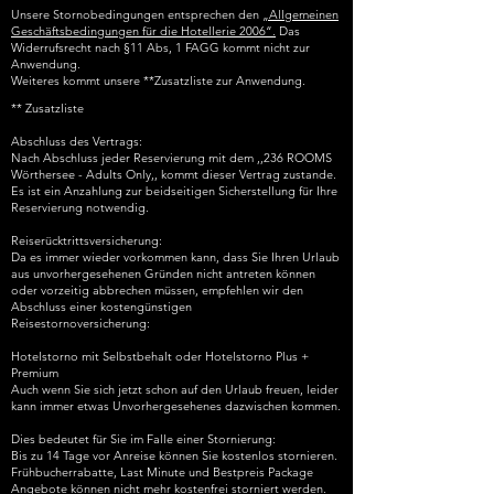
Unsere Stornobedingungen entsprechen den
„Allgemeinen
Geschäftsbedingungen für die Hotellerie 2006“.
Das
Widerrufsrecht nach §11 Abs, 1 FAGG kommt nicht zur
Anwendung.
Weiteres kommt unsere **Zusatzliste zur Anwendung.
** Zusatzliste
Abschluss des Vertrags:
Nach Abschluss jeder Reservierung mit dem ,,236 ROOMS
Wörthersee - Adults Only,, kommt dieser Vertrag zustande.
Es ist ein Anzahlung zur beidseitigen Sicherstellung für Ihre
Reservierung notwendig.
​​Reiserücktrittsversicherung:​
Da es immer wieder vorkommen kann, dass Sie Ihren Urlaub
aus unvorhergesehenen Gründen nicht antreten können
oder vorzeitig abbrechen müssen, empfehlen wir den
Abschluss einer kostengünstigen
Reisestornoversicherung:
Hotelstorno mit Selbstbehalt oder Hotelstorno Plus +
Premium
Auch wenn Sie sich jetzt schon auf den Urlaub freuen, leider
kann immer etwas Unvorhergesehenes dazwischen kommen.
Dies bedeutet für Sie im Falle einer Stornierung:​​
Bis zu 14 Tage vor Anreise können Sie kostenlos stornieren.
Frühbucherrabatte, Last Minute und Bestpreis Package
Angebote können nicht mehr kostenfrei storniert werden.