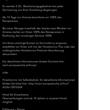
Es werden € 25,- Bearbeitungsgebühren bei jeder
Stornierung von Ihrer Anzahlung abgezogen.
Ab 14 Tage vor Anreise berechnen wir 100% des
Reisepreises.
Bei einer Absage innerhalb der letzten zwei Wochen vor
Anreise stellen wir Ihnen 100% des Reisepreises in
Rechnung, bei vorzeitiger Abreise 100%.
Um Ihnen unnötige Kosten im Stornofall zu ersparen,
empfehlen wir Ihnen sich mit der Hotelstorno Plus oder der
umfangreichen Hotelstorno Premium Versicherung
abzusichern.
Für detaillierte Informationen klicken Sie bitte hier:
start.europaeische.at/hospl
oder
Hotelstorno mit Selbstbehalt, für detaillierte Informationen
klicken Sie bitte hier:
http://start.europaeische.at/hos?
AGN=10010354
Hotel für Erwachsene
Übernachtungen sind ab 18 Jahren in unserem Hotel
möglich.
Erklärung – Preise:​