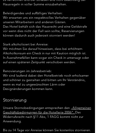
Hausregeln in voller Summe einzubehalten.
Beleidigendes und auffälliges Verhalten:
Wir erwarten uns ein respektvolles Verhalten gegenüber
unseren Mitarbeitern und anderen Gästen.
Das Hotel behält sich das Hausrecht und eine Geldstrafe
vor wenn dies nicht der Fall sein sollte, Reservierungen
können dadurch auch jederzeit storniert werden!
Stark alkoholisiert bei Anreise:
Wir möchten Sie darauf hinweisen, dass bei erhöhtem
Alkoholkonsum ein Check in nur mit Kaution möglich ist.
In Ausnahmefällen kann sogar ein Check in untersagt oder
auf einen späteren Zeitpunkt verschoben werden.
Renovierungen im Jahresbetrieb:
Wir sind laufend dabei den Hotelbetrieb noch erholsamer
und schöner zu gestalten und bitten um Ihr Verständnis,
wenn es mal zu ungewünschten Lärm oder
Designänderungen kommen kann.
Stornierung
Unsere Stornobedingungen entsprechen den
„Allgemeinen
Geschäftsbedingungen für die Hotellerie 2006“.
Das
Widerrufsrecht nach §11 Abs, 1 FAGG kommt nicht zur
Anwendung.
Bis zu 14 Tage vor Anreise können Sie kostenlos stornieren.