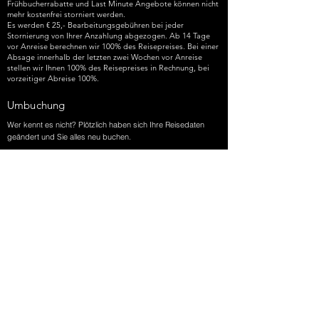
Frühbucherrabatte und Last Minute Angebote können nicht
mehr kostenfrei storniert werden.
Es werden € 25,- Bearbeitungsgebühren bei jeder
Stornierung von Ihrer Anzahlung abgezogen. Ab 14 Tage
vor Anreise berechnen wir 100% des Reisepreises. Bei einer
Absage innerhalb der letzten zwei Wochen vor Anreise
stellen wir Ihnen 100% des Reisepreises in Rechnung, bei
vorzeitiger Abreise 100%.
Umbuchung
Wer kennt es nicht? Plötzlich haben sich Ihre Reisedaten
geändert und Sie alles neu buchen.
Wir bemühen uns, passende neue Reisedaten oder
Alternativen für Sie zu finden. Bitte beachten Sie, dass sich
bei Umbuchung der Preis und der Zimmertyp ändern
können oder Umbuchungen möglicherweise auch nicht
möglich sind.
Anfrage per E-Mail
Stornierungen und Umbuchungen sind ausschließlich
schriftlich per E-Mail mit Ihrer Reservierungsnummer an
info@236rooms.com
möglich. Bitte beachten Sie, dass
telefonische Anfragen diesbezüglich nicht berücksichtigt
werden können. Vielen für Ihr Verständnis.