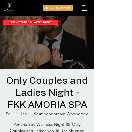
JETZT BUCHEN
Only Couples and
Ladies Night -
FKK AMORIA SPA
Sa., 11. Jän.
  |  
Krumpendorf am Wörthersee
Amoria Spa Wellness Night für Only
Couples and Ladies von 16 Uhr bis open