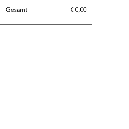
Gesamt
€ 0,00
Telefon: +43(0)664 1229399
E-Mail: info@236rooms.com
Tag us
#236rooms
236 Rooms Hotel Adults Only
Hauptstrasse 236
A-9201 Krumpendorf am Wörthersee, Kärnten
AGB Hotel