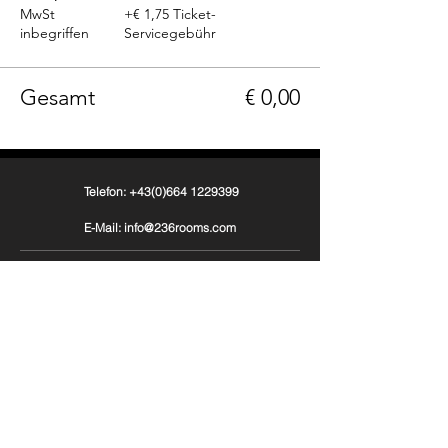
MwSt
+€ 1,75 Ticket-
inbegriffen
Servicegebühr
Gesamt
€ 0,00
Telefon: +43(0)664 1229399
E-Mail: info@236rooms.com
Tag us
#236rooms
236 Rooms Hotel Adults Only
Hauptstrasse 236
A-9201 Krumpendorf am Wörthersee, Kärnten