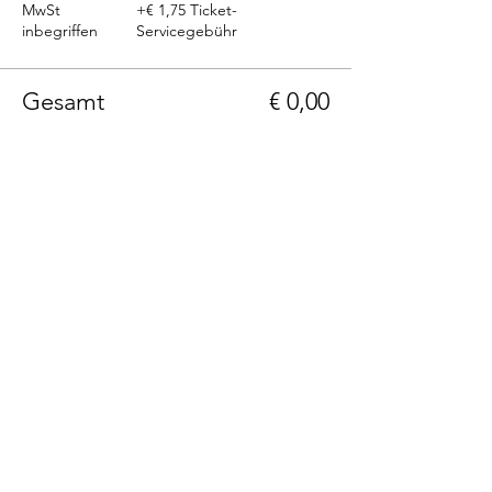
MwSt
+€ 1,75 Ticket-
inbegriffen
Servicegebühr
Gesamt
€ 0,00
Telefon: +43(0)664 1229399
E-Mail: info@236rooms.com
Tag us
#236rooms
236 Rooms Hotel Adults Only
Hauptstrasse 236
A-9201 Krumpendorf am Wörthersee, Kärnten