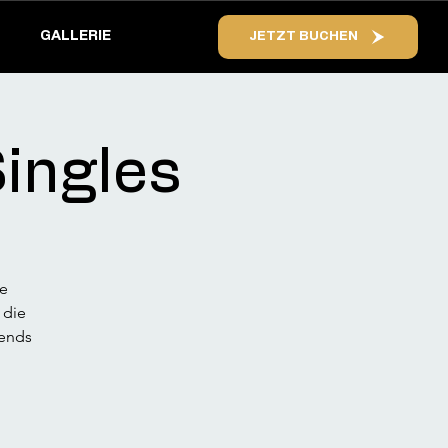
GALLERIE
JETZT BUCHEN
Singles
ne
 die
bends