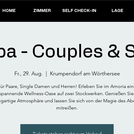
HOME
ZIMMER
SELF CHECK-IN
LAGE
a - Couples & 
Fr., 29. Aug.
  |  
Krumpendorf am Wörthersee
ür Paare, Single Damen und Herren! Erleben Sie im Amoria ei
spannende Wellness-Oase auf zwei Stockwerken. Genießen Sie
igartige Atmosphäre und lassen Sie sich von der Magie des A
mitreißen.
Tickets stehen nicht zum Verkauf