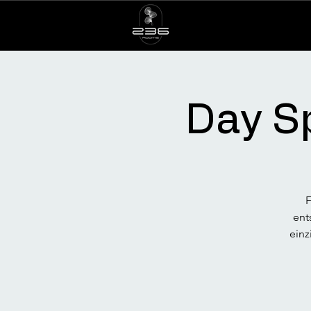
Day Sp
F
ent
einz