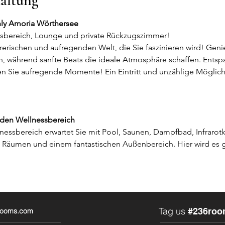
taltung
ly Amoria Wörthersee
ssbereich, Lounge und private Rückzugszimmer!
rerischen und aufregenden Welt, die Sie faszinieren wird! Gen
n, während sanfte Beats die ideale Atmosphäre schaffen. Entspa
n Sie aufregende Momente! Ein Eintritt und unzählige Möglich
 den Wellnessbereich
lnessbereich erwartet Sie mit Pool, Saunen, Dampfbad, Infrarot
n Räumen und einem fantastischen Außenbereich. Hier wird es gar
Tag us
#236roo
6rooms.com