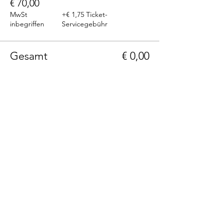
€ 70,00
MwSt
+€ 1,75 Ticket-
inbegriffen
Servicegebühr
Gesamt
€ 0,00
Telefon: +43(0)664 1229399
E-Mail: info@236rooms.com
Tag us
#236rooms
236 Rooms Hotel Adults Only
Hauptstrasse 236