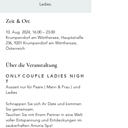
Zeit & Ort
10. Aug. 2024, 16:00 – 23:00
Krumpendorf am Wörthersee, Hauptstraße
236, 9201 Krumpendorf am Wörthersee,
Österreich
Über die Veranstaltung
O N L Y C O U P L E L A D I E S N I G H
T
Auszeit nur für Paare ( Mann & Frau ) und
Ladies
Schnappen Sie sich ihr Date und kommen
Sie gemeinsam.
Tauchen Sie mit Ihrem Partner in eine Welt
voller Entspannung und Entdeckungen im
zauberhaften Amoria Spa!