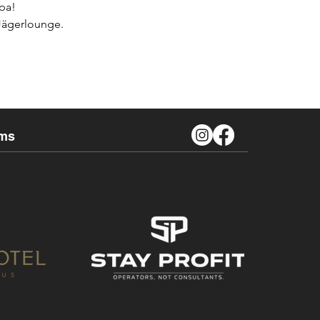
pa!
 Jägerlounge.
ms
ispool 32 C mit
 Sonnenterrasse ( bei
 Sauna - Römisches Dampfbad