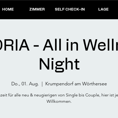
HOME
ZIMMER
SELF CHECK-IN
LAGE
IA - All in Wel
Night
Do., 01. Aug.
  |  
Krumpendorf am Wörthersee
zeit für alle neu & neugierigen von Single bis Couple, hier ist j