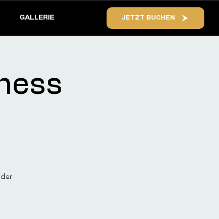
GALLERIE
JETZT BUCHEN
lness
eder