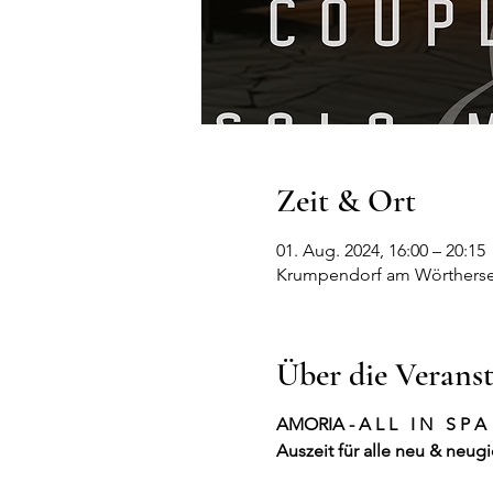
Zeit & Ort
01. Aug. 2024, 16:00 – 20:15
Krumpendorf am Wörthersee
Über die Verans
AMORIA - A L L I N S P A
Auszeit für alle neu & neug