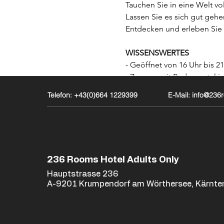
Tauchen Sie in eine Welt v
Lassen Sie es sich gut geh
Entdecken und erleben Sie 
WISSENSWERTES
- Geöffnet von 16 Uhr bis 2
- Zugang mit Bademantel i
-
KAUTION 50€
für Leihbad
Telefon: +43(0)664 1229399
E-Mail: info@23
- Der gesamte AMORIA SPA 
- Parkplatz
Anonymität & Diskretion - S
Massagedüsen, Wasserfall, 
Schönwetter wird der Innen
236 Rooms Hotel Adults Only
- Sanarium - Fantasy rooms
Hauptstrasse 236
A-9201 Krumpendorf am Wörthersee, Kärnte
ÖFFNUNGSZEITEN UND EI
- Ab 16 Uhr bis 21 Uhr
- Von Single bis Couple, hi