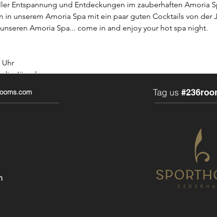
oller Entspannung und Entdeckungen im zauberhaften Amoria S
en in unserem Amoria Spa mit ein paar guten Cocktails von der
unseren Amoria Spa... come in and enjoy your hot spa night.
1 Uhr
n die Jägerlounge
etasche (Leihbademantel, Leihbadetücher und Badeschuhe)
Tag us
#236roo
6rooms.com
ist eine
HANDY FREIE ZONE!!!
onnenterrasse - Cocktaillounge mit kleiner Speisekarte - Erlebn
Gegenstromanlage und integriertem Whirlpool mit Blick auf die
pool geöffnet ) - Infrarotkabinen - Massagesessel - Finnische
 - Erlebnisduschen
n
NTRITT
er ist jeder Willkommen