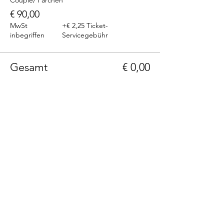
Couple/ Pärchen
€ 90,00
MwSt
+€ 2,25 Ticket-
inbegriffen
Servicegebühr
Gesamt
€ 0,00
Telefon: +43(0)664 1229399
E-Mail: info@236rooms.com
Tag us
#236rooms