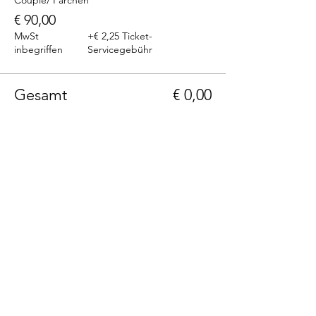
Couple/ Pärchen
€ 90,00
MwSt
+€ 2,25 Ticket-
inbegriffen
Servicegebühr
Gesamt
€ 0,00
Telefon: +43(0)664 1229399
E-Mail: info@236rooms.com
Tag us
#236rooms