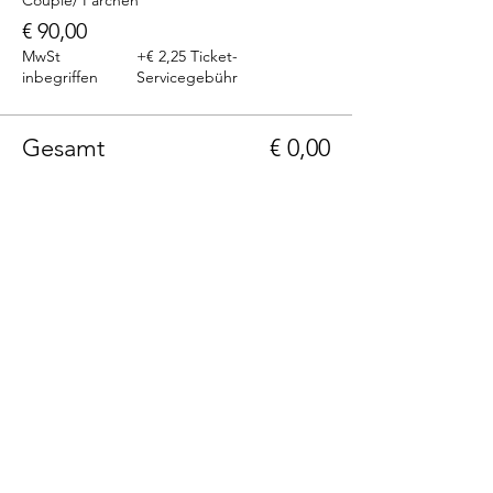
Couple/ Pärchen
€ 90,00
MwSt
+€ 2,25 Ticket-
inbegriffen
Servicegebühr
Gesamt
€ 0,00
Telefon: +43(0)664 1229399
E-Mail: info@236rooms.com
Tag us
#236rooms