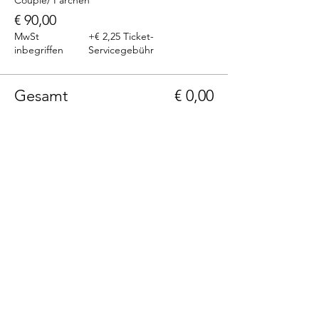
Couple/ Pärchen
€ 90,00
MwSt
+€ 2,25 Ticket-
inbegriffen
Servicegebühr
Gesamt
€ 0,00
Telefon: +43(0)664 1229399
E-Mail: info@236rooms.com
Tag us
#236rooms