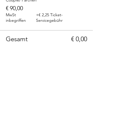
Couple/ Pärchen
€ 90,00
MwSt
+€ 2,25 Ticket-
inbegriffen
Servicegebühr
Gesamt
€ 0,00
Telefon: +43(0)664 1229399
E-Mail: info@236rooms.com
Tag us
#236rooms