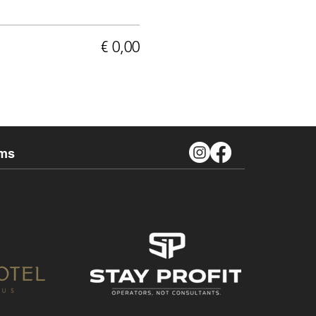
€ 0,00
ms