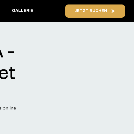
GALLERIE
JETZT BUCHEN
 -
et
e online