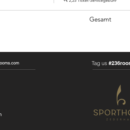
+€ 2,25 Ticket-Servicegebühr
Gesamt
Tag us
#236roo
6rooms.com
n