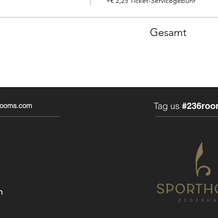
+€ 2,25 Ticket-Servicegebühr
Gesamt
Tag us
#236roo
6rooms.com
n