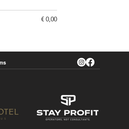
€ 0,00
ms