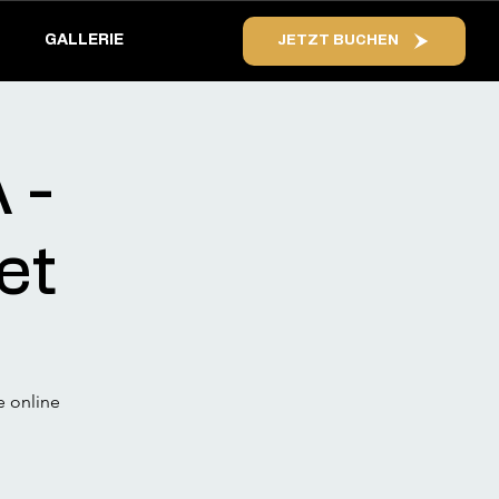
GALLERIE
JETZT BUCHEN
 -
et
e online