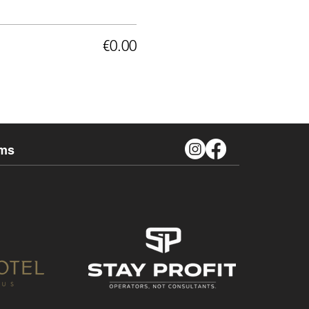
€0.00
ms