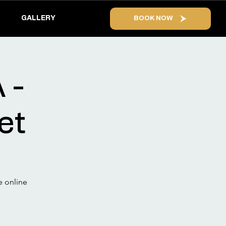
GALLERY
BOOK NOW
 -
et
e online