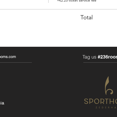
+€2.25 ticket service fee
Total
Tag us
#236roo
rooms.com
ia