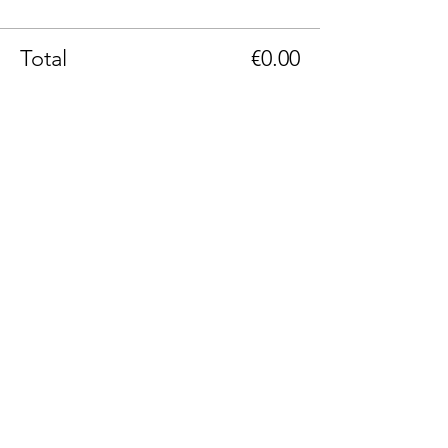
Total
€0.00
Phone: +43(0)664 1229399
Email: info@236rooms.com
Tag us
#236rooms
236 Rooms Hotel Adults Only
Hauptstrasse 236
A-9201 Krumpendorf am Wörthersee, Carinthia