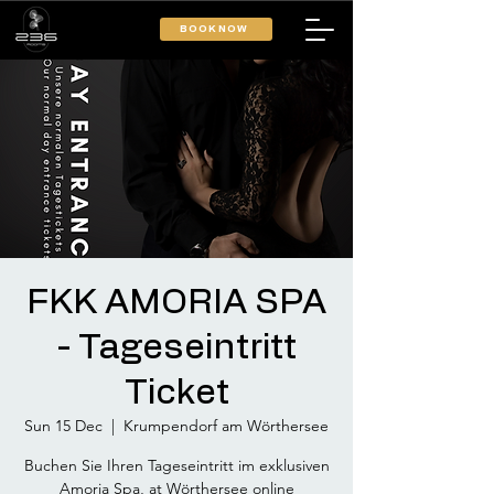
BOOK NOW
FKK AMORIA SPA
- Tageseintritt
Ticket
Sun 15 Dec
  |  
Krumpendorf am Wörthersee
Buchen Sie Ihren Tageseintritt im exklusiven
Amoria Spa, at Wörthersee online