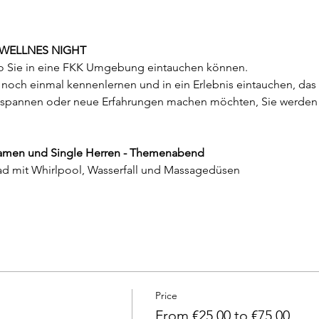
N WELLNES NIGHT 
 Sie in eine FKK Umgebung eintauchen können.
noch einmal kennenlernen und in ein Erlebnis eintauchen, das I
ntspannen oder neue Erfahrungen machen möchten, Sie werden 
e Damen und Single Herren - Themenabend
bad mit Whirlpool, Wasserfall und Massagedüsen
Price
From €25.00 to €75.00