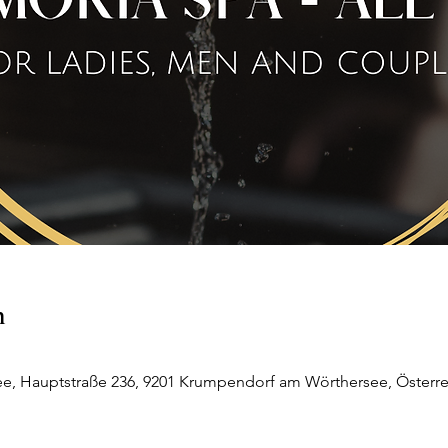
n
, Hauptstraße 236, 9201 Krumpendorf am Wörthersee, Österre