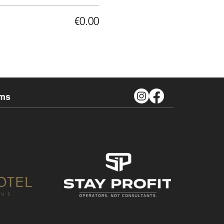
€0.00
ms