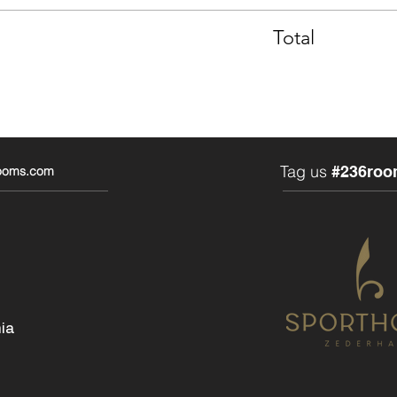
Total
Tag us
#236roo
rooms.com
ia