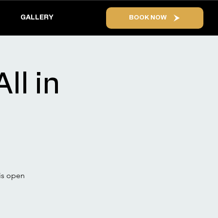
GALLERY
BOOK NOW
ll in
is open