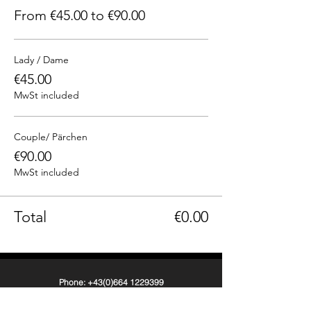
From €45.00 to €90.00
Lady / Dame
€45.00
MwSt included
Couple/ Pärchen
€90.00
MwSt included
Total
€0.00
Phone: +43(0)664 1229399
Email: info@236rooms.com