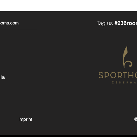
Tag us
#236roo
rooms.com
ia
Imprint
©