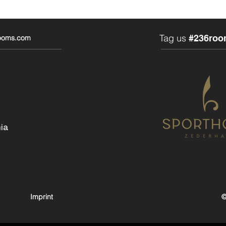
Tag us
#236roo
rooms.com
ia
Imprint
©