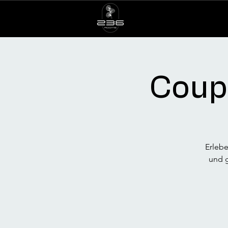
Coupl
Erlebe
und g