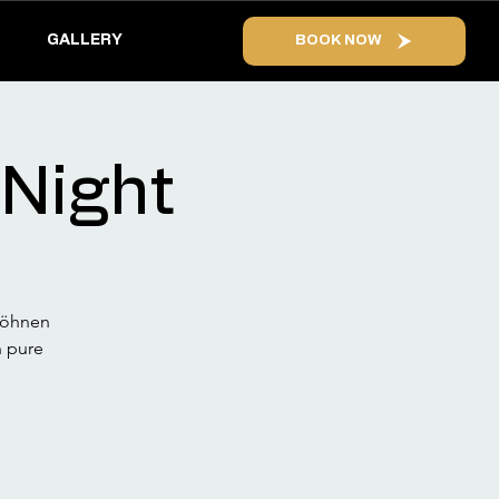
GALLERY
BOOK NOW
 Night
rwöhnen
n pure