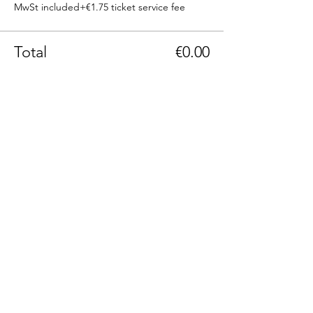
MwSt included
+€1.75 ticket service fee
Total
€0.00
Phone: +43(0)664 1229399
Email: info@236rooms.com
Tag us
#236rooms
236 Rooms Hotel Adults Only
Hauptstrasse 236
A-9201 Krumpendorf am Wörthersee, Carinthia