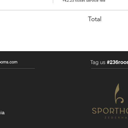
+€2.25 ticket service fee
Total
Tag us
#236roo
rooms.com
ia