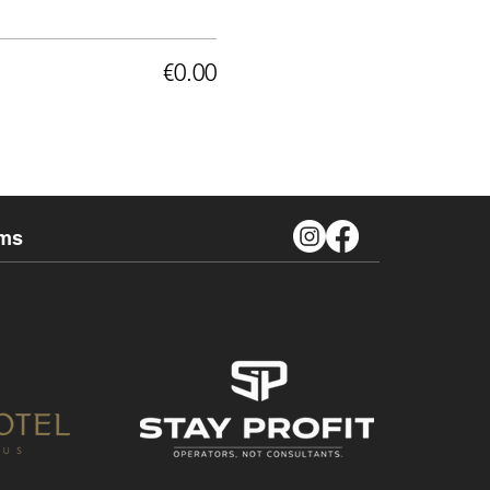
€0.00
ms