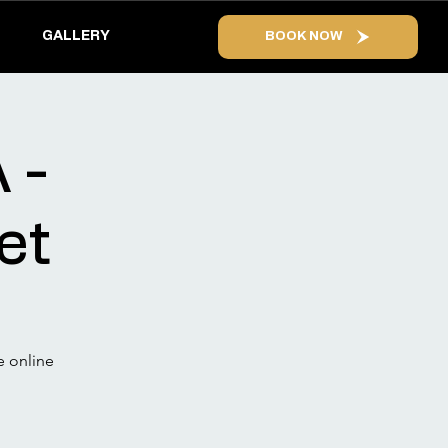
GALLERY
BOOK NOW
 -
et
e online