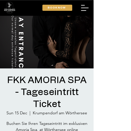
BOOK NOW
FKK AMORIA SPA
- Tageseintritt
Ticket
Sun 15 Dec
  |  
Krumpendorf am Wörthersee
Buchen Sie Ihren Tageseintritt im exklusiven
Amoria Spa, at Wörthersee online