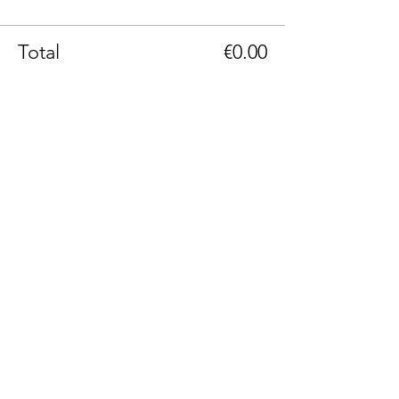
Total
€0.00
Phone: +43(0)664 1229399
Email: info@236rooms.com
Tag us
#236rooms
236 Rooms Hotel Adults Only
Hauptstrasse 236
A-9201 Krumpendorf am Wörthersee, Carinthia